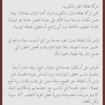
شركة نظافة شقق بالكويت
نحن شركة نظافة منازل بالكويت ندرك أهمية الوقت لعملائنا، ولهذا
نعمل بكفاءة وسرعة دون التأثير على جودة العمل. هدفنا هو تزويدك
بخدمة تنظيف متكاملة دون أي إزعاج أو تعطيل لحياتك اليومية.
نؤمن بأن النظافة ليست مجرد خدمة، بل هي أسلوب حياة يساهم في
تحسين جودة المعيشة، ولهذا فإننا نلتزم بتقديم أفضل الحلول التي
تضمن لك بيئة نظيفة وصحية دائمًا.
نحرص على أن تكون خدماتنا في متناول الجميع، ولهذا نقدم أسعارًا
تنافسية تناسب مختلف الميزانيات دون المساس بجودة الخدمة. نحن
نؤمن بأن النظافة حق للجميع، ولهذا نعمل على تقديم باقات مرنة تتيح
للعملاء اختيار الخدمة التي تتناسب مع احتياجاتهم وإمكاناتهم المالية.
كما نوفر عروضًا وخصومات دورية لجعل تجربة التنظيف أكثر سهولة
وأقل تكلفة.