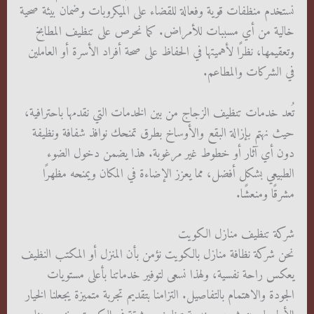
نستخدم منظفات قوية وفعالة للقضاء على الميكروبات وضمان بيئة صحية
خالية من أي مسببات للأمراض. كما نحرص على تنظيف المطابخ
وتعقيمها، نظرًا لأهميتها في الحفاظ على صحة أفراد الأسرة أو العاملين
في الشركات والمطاعم.
تُعد خدمات تنظيف الزجاج من بين الخدمات التي نقدمها باحترافية،
حيث نهتم بإزالة البقع والأوساخ بطرق تمنحك نوافذ شفافة ونظيفة
دون أي آثار أو خطوط غير مرغوبة. هذا يضمن دخول الضوء
الطبيعي بشكل أفضل، مما يعزز الإضاءة في المكان ويمنحه مظهرًا
مشرقًا ومنعشًا.
شركة تنظيف منازل الكويت
نحن شركة نظافة منازل بالكويت نؤمن بأن المنزل أو المكتب النظيف
يعكس راحة نفسية، ولهذا نسعى لتوفير خدماتنا بأعلى مستويات
الجودة والاهتمام بالتفاصيل. التزامنا بتقديم تجربة متميزة يجعلنا الخيار