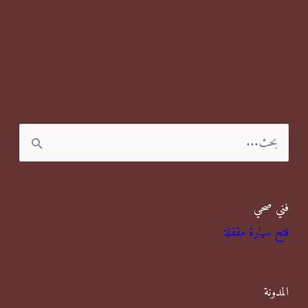
ا
ل
ب
فني صحي
ح
فتح سيارة مقفلة
ث
ع
ن
المدونة