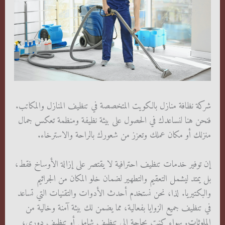
شركة نظافة منازل بالكويت المتخصصة في تنظيف المنازل والمكاتب.
فنحن هنا لنساعدك في الحصول على بيئة نظيفة ومنظمة تعكس جمال
منزلك أو مكان عملك وتعزز من شعورك بالراحة والاسترخاء.
إن توفير خدمات تنظيف احترافية لا يقتصر على إزالة الأوساخ فقط،
بل يمتد ليشمل التعقيم والتطهير لضمان خلو المكان من الجراثيم
والبكتيريا. لذا، نحن نستخدم أحدث الأدوات والتقنيات التي تساعد
في تنظيف جميع الزوايا بفعالية، مما يضمن لك بيئة آمنة وخالية من
الملوثات. سواء كنت بحاجة إلى تنظيف شامل أو تنظيف دوري،