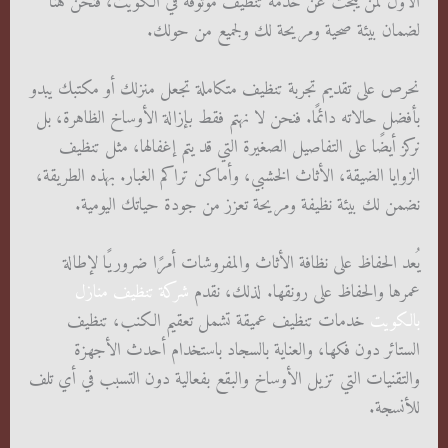
الأول لمن يبحث عن خدمة تنظيف موثوقة في الكويت، فنحن هنا
لضمان بيئة صحية ومريحة لك ولجميع من حولك.
نحرص على تقديم تجربة تنظيف متكاملة تجعل منزلك أو مكتبك يبدو
بأفضل حالاته دائمًا. فنحن لا نهتم فقط بإزالة الأوساخ الظاهرة، بل
نركز أيضًا على التفاصيل الصغيرة التي قد يتم إغفالها، مثل تنظيف
الزوايا الضيقة، الأثاث الخشبي، وأماكن تراكم الغبار. بهذه الطريقة،
نضمن لك بيئة نظيفة ومريحة تعزز من جودة حياتك اليومية.
يُعد الحفاظ على نظافة الأثاث والمفروشات أمرًا ضروريًا لإطالة
عمرها والحفاظ على رونقها. لذلك، نقدم
شركة تنظيف منازل
بالكويت
خدمات تنظيف عميقة تشمل تعقيم الكنب، تنظيف
الستائر دون فكها، والعناية بالسجاد باستخدام أحدث الأجهزة
والتقنيات التي تزيل الأوساخ والبقع بفعالية دون التسبب في أي تلف
للأنسجة.