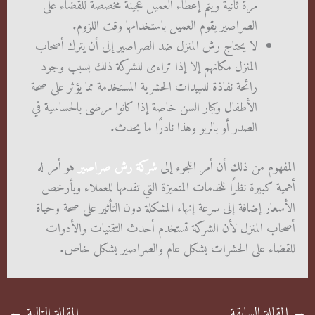
مرة ثانية ويتم إعطاء العميل عجينة مخصصة للقضاء على
الصراصير يقوم العميل باستخدامها وقت اللزوم.
لا يحتاج رش المنزل ضد الصراصير إلى أن يترك أصحاب
المنزل مكانهم إلا إذا تراءى للشركة ذلك بسبب وجود
رائحة نفاذة للمبيدات الحشرية المستخدمة مما يؤثر على صحة
الأطفال وكبار السن خاصة إذا كانوا مرضى بالحساسية في
الصدر أو بالربو وهذا نادرًا ما يحدث.
المفهوم من ذلك أن أمر اللجوء إلى
شركة رش صراصير
هو أمر له
أهمية كبيرة نظرًا للخدمات المتميزة التي تقدمها للعملاء وبأرخص
الأسعار إضافة إلى سرعة إنهاء المشكلة دون التأثير على صحة وحياة
أصحاب المنزل لأن الشركة تستخدم أحدث التقنيات والأدوات
للقضاء على الحشرات بشكل عام والصراصير بشكل خاص.
→
المقالة السابقة
المقالة التالية
←