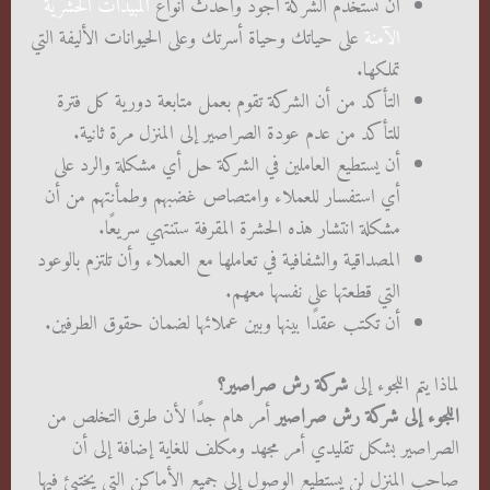
أن تستخدم الشركة أجود وأحدث أنواع
المبيدات الحشرية
الآمنة
على حياتك وحياة أسرتك وعلى الحيوانات الأليفة التي
تملكها.
التأكد من أن الشركة تقوم بعمل متابعة دورية كل فترة
للتأكد من عدم عودة الصراصير إلى المنزل مرة ثانية.
أن يستطيع العاملين في الشركة حل أي مشكلة والرد على
أي استفسار للعملاء وامتصاص غضبهم وطمأنتهم من أن
مشكلة انتشار هذه الحشرة المقرفة ستنتهي سريعًا.
المصداقية والشفافية في تعاملها مع العملاء وأن تلتزم بالوعود
التي قطعتها على نفسها معهم.
أن تكتب عقدًا بينها وبين عملائها لضمان حقوق الطرفين.
لماذا يتم اللجوء إلى
شركة رش صراصير؟
اللجوء إلى شركة رش صراصير
أمر هام جدًا لأن طرق التخلص من
الصراصير بشكل تقليدي أمر مجهد ومكلف للغاية إضافة إلى أن
صاحب المنزل لن يستطيع الوصول إلى جميع الأماكن التي يختبئ فيها