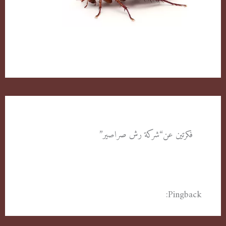
الصراصير وطرق التخلص منها بكل سهولة
فكرتين عن“شركة رش صراصير”
Pingback:
شركة رش صراصير حولي