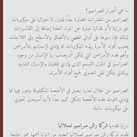
ما هي أضرار الصراصير؟
الصراصير من الحشرات الضارة جدًا للمنزل لاحتوائها على ميكروبات
غير مرئية لأن غذائها عبارة عن المواد العفنة إضافة إلى القاذورات
لذلك فإن سيرها على أواني الطهي والأطباق والأسطح وفي الثلاجات
يصيب أفراد الأسرة بهذه الميكروبات مما يؤدي لإصابتهم بالأمراض
وأهم هذه الأمراض التي يمكن أن يصاب بها الإنسان من وجود
الصراصير في المنزل التسمم الذي يؤدي للغثيان والإسهال الشديد
وبالتالي يمكن نقل العدوى لجميع أفراد الأسرة.
الصراصير من خلال لعابها تبصق في الأطعمة المكشوفة وتتبرز فيها مما
يؤدي لتلوث هذه الأطعمة بشكل كبير جدًا لأنها أصبحت تحتوي
على ميكروبات سامة.
مزايا تقدمها
شركة رش صراصير لعملائها
تقدم شركة رش صراصير لعملائها العديد من المزايا أهمها عمل متابعة