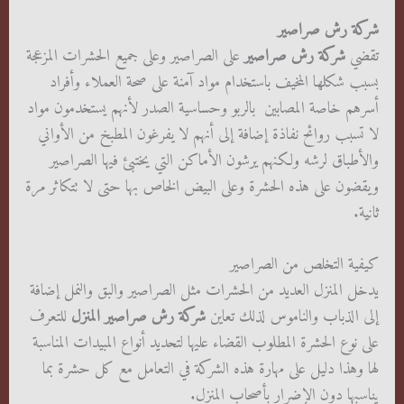
شركة رش صراصير
تقضي
شركة رش صراصير
على الصراصير وعلى جميع الحشرات المزعجة
بسبب شكلها المخيف باستخدام مواد آمنة على صحة العملاء وأفراد
أسرهم خاصة المصابين بالربو وحساسية الصدر لأنهم يستخدمون مواد
لا تسبب روائح نفاذة إضافة إلى أنهم لا يفرغون المطبخ من الأواني
والأطباق لرشه ولكنهم يرشون الأماكن التي يختبئ فيها الصراصير
ويقضون على هذه الحشرة وعلى البيض الخاص بها حتى لا تتكاثر مرة
ثانية.
كيفية التخلص من الصراصير
يدخل المنزل العديد من الحشرات مثل الصراصير والبق والنمل إضافة
إلى الذباب والناموس لذلك تعاين
شركة رش صراصير المنزل
للتعرف
على نوع الحشرة المطلوب القضاء عليها لتحديد أنواع المبيدات المناسبة
لها وهذا دليل على مهارة هذه الشركة في التعامل مع كل حشرة بما
يناسبها دون الإضرار بأصحاب المنزل.