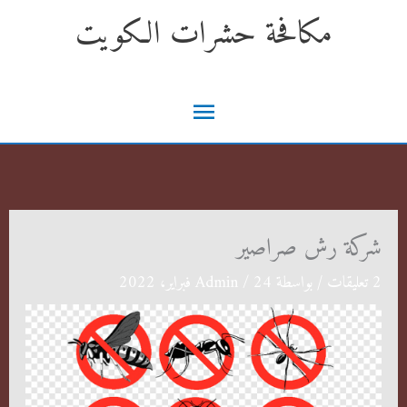
خطي
مكافحة حشرات الكويت
لى
لمحتوى
القائمة
الرئيسية
شركة رش صراصير
2 تعليقات
/ بواسطة
24 فبراير، 2022
/
Admin